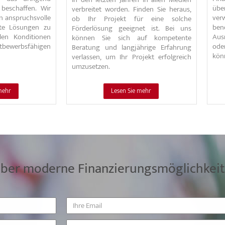
 beschaffen. Wir
über
verbreitet worden. Finden Sie heraus,
n anspruchsvolle
ver
ob Ihr Projekt für eine solche
te Lösungen zu
ben
Förderlösung geeignet ist. Bei uns
len Konditionen
Ausr
können Sie sich auf kompetente
ewerbsfähigen
ode
Beratung und langjährige Erfahrung
kön
verlassen, um Ihr Projekt erfolgreich
umzusetzen.
mehr
Lesen Sie mehr
über moderne Finanzierungsmöglichkeite