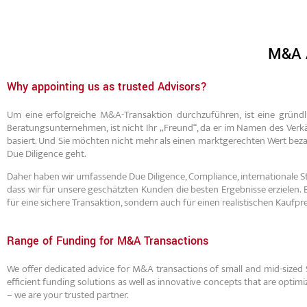
Finanzi
M&A A
Trans
Why appointing us as trusted Advisors?
Um eine erfolgreiche M&A-Transaktion durchzuführen, ist eine gründli
Beratungsunternehmen, ist nicht Ihr „Freund“, da er im Namen des Verkä
basiert. Und Sie möchten nicht mehr als einen marktgerechten Wert beza
Due Diligence geht.
Daher haben wir umfassende Due Diligence, Compliance, internationale 
dass wir für unsere geschätzten Kunden die besten Ergebnisse erzielen. Es
für eine sichere Transaktion, sondern auch für einen realistischen Kaufpre
Range of Funding for M&A Transactions
We offer dedicated advice for M&A transactions of small and mid-sized 
efficient funding solutions as well as innovative concepts that are opti
– we are your trusted partner.