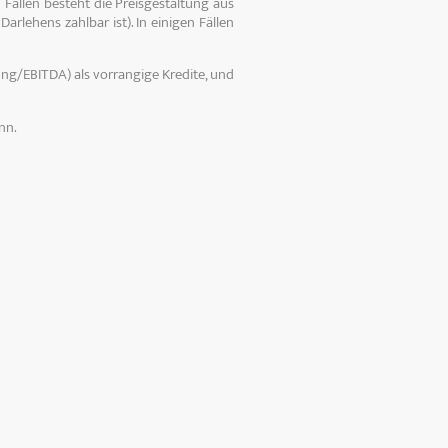
Fällen besteht die Preisgestaltung aus
arlehens zahlbar ist). In einigen Fällen
ung/EBITDA) als vorrangige Kredite, und
nn.