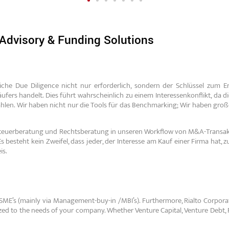
erungslösungen für Ihre
M&
dvisory & Funding Solutions
aktion.
Unabhängig. Global.
che Due Diligence nicht nur erforderlich, sondern der Schlüssel zum Er
Kontaktieren Sie uns
ufers handelt. Dies führt wahrscheinlich zu einem Interessenkonflikt, da 
hlen. Wir haben nicht nur die Tools für das Benchmarking; Wir haben groß
Steuerberatung und Rechtsberatung in unseren Workflow von M&A-Transakti
 besteht kein Zweifel, dass jeder, der Interesse am Kauf einer Firma hat, z
is.
SME’s (mainly via Management-buy-in /MBI’s). Furthermore, Rialto Corporat
mized to the needs of your company. Whether Venture Capital, Venture Debt, 