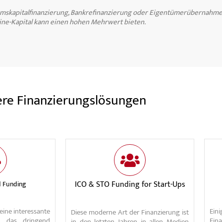
mskapitalfinanzierung, Bankrefinanzierung oder Eigentümerübernahme;
ne-Kapital kann einen hohen Mehrwert bieten.
re Finanzierungslösungen
ICO & STO Funding for Start-Ups
d Funding
ine interessante
Ein
Diese moderne Art der Finanzierung ist
um das dringend
Fin
in den letzten Jahren in allen Medien