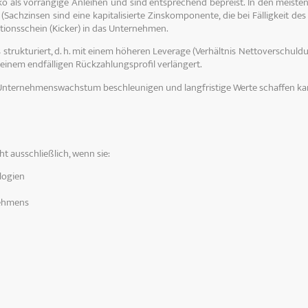
 als vorrangige Anleihen und sind entsprechend bepreist. In den meisten 
Sachzinsen sind eine kapitalisierte Zinskomponente, die bei Fälligkeit des D
ionsschein (Kicker) in das Unternehmen.
trukturiert, d. h. mit einem höheren Leverage (Verhältnis Nettoverschuld
t einem endfälligen Rückzahlungsprofil verlängert.
 das Unternehmenswachstum beschleunigen und langfristige Werte schaffen ka
t ausschließlich, wenn sie
:
logien
nehmens