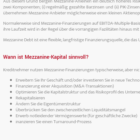
Aus diesem Grund bergen Mezzanine-Anleihen ein deutlich höheres Risiko
zwei Komponenten; (i) regelmäßig gezahlte Barzinsen und (ii) PIK-Zinsen (
übernehmen Mezzanine-Anbieter möglicherweise einen kleinen Aktienopt
Normalerweise sind Mezzanine-Finanzierungen auf EBITDA-Multiple-Basis s
ihre Laufzeit wird in der Regel über die vorrangigen Fazilitäten hinaus mi
Mezzanine Debt ist eine flexible, langfristige Finanzierungsquelle, die
Wann ist Mezzanine-Kapital sinnvoll?
Kreditnehmer nutzen Mezzanine-Finanzierungen typischerweise, aber nich
Erweitern Sie Ihr Geschäft und/oder investieren Sie in neue Techno
F
inanzierung einer Akquisition (M&A-Transaktionen)
Optimieren Sie die Kapitalstruktur und das Risikoprofil des Unter
Rekapitalisieren
Ändern Sie die Eigentümerstruktur
Überbrücken Sie den zwischenzeitlichen Liquiditätsmangel
Erwerb notleidender Vermögenswerte (für geschäftliche Zwecke)
inanzieren Sie einen Turnaround-Prozess