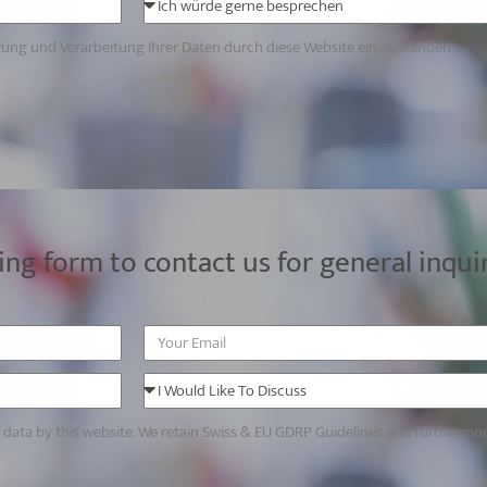
erung und Verarbeitung Ihrer Daten durch diese Website einverstanden.
ing form to contact us for general inqui
r data by this website. We retain Swiss & EU GDRP Guidelines and furthermo